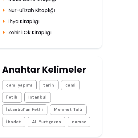
Nur-ul'izah Kitaplığı
İhya Kitaplığı
Zehirli Ok Kitaplığı
Anahtar Kelimeler
cami yapımı
tarih
cami
Fetih
İstanbul
İstanbul’un Fethi
Mehmet Talü
İbadet
Ali Yurtgezen
namaz