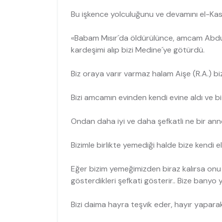
Bu işkence yolculuğunu ve devamını el-Kası
«Babam Mısır´da öldürülünce, amcam Abdur
kardeşimi alıp bizi Medine´ye götürdü.
Biz oraya varır varmaz halam Aişe (R.A.) bi
Bizi amcamın evinden kendi evine aldı ve biz
Ondan daha iyi ve daha şefkatli ne bir an
Bizimle birlikte yemediği halde bize kendi ell
Eğer bizim yemeğimizden biraz kalırsa onu 
gösterdikleri şefkati gösterir.. Bize banyo yap
Bizi daima hayra teşvik eder, hayır yaparak