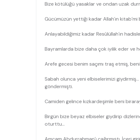
Bize kötülüğü yasaklar ve ondan uzak durm
Gücümüzün yettiği kadar Allah´ın kitab´mi 
Anlayabildiğimiz kadar Resûlüllah´ın hadisleri
Bayramlarda bize daha çok iyilik eder ve he
Arefe gecesi benim saçımı traş etmiş, beni v
Sabah olunca yeni elbiselerimizi giydirmiş..
göndermişti.
Camiden gelince kızkardeşimle beni biraraya
Birgün bize beyaz elbiseler giydirip dizleri
oturttu...
Amcam Abdurrahman´ı çağırmıştı. İçeri gir