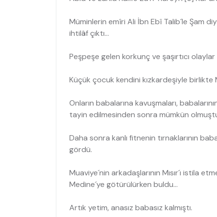
Müminlerin emîri Ali İbn Ebî Talib´le Şam d
ihtilâf çıktı...
Peşpeşe gelen korkunç ve şaşırtıcı olaylar d
Küçük çocuk kendini kızkardeşiyle birlikte 
Onların babalarına kavuşmaları, babalarının
tayin edilmesinden sonra mümkün ol­muştu
Daha sonra kanlı fitnenin tırnaklarının bab
gördü.
Muaviye´nin arkadaşlarının Mısır´ı istila et
Medine´ye götürülürken buldu...
Artık yetim, anasız babasız kalmıştı.