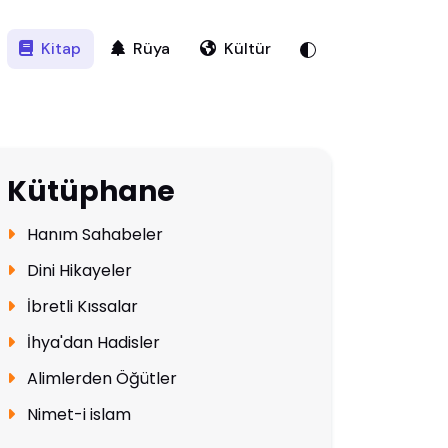
Kitap
Rüya
Kültür
Kütüphane
Hanım Sahabeler
Dini Hikayeler
İbretli Kıssalar
İhya'dan Hadisler
Alimlerden Öğütler
Nimet-i islam