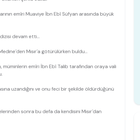
iyarının emîri Muaviye İbn Ebî Süfyan arasında büyük
izisi devam etti...
Medine´den Mısır´a götürülürken buldu...
, müminlerin emîri İbn Ebî Talib tarafından oraya vali
.
asına uzandığını ve onu feci bir şekilde öldürdüğünü
melerinden sonra bu defa da kendisini Mısır´dan