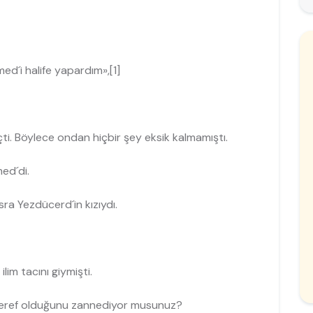
d´i halife yapardım»,[1]
ti. Böylece ondan hiç­bir şey eksik kalmamıştı.
ed´di.
a Yezdücerd´in kı­zıydı.
im tacını giymişti.
 şeref olduğunu zanne­diyor musunuz?