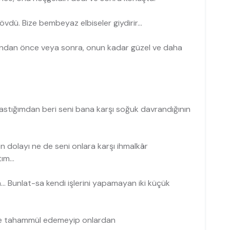
vdü. Bize bembeyaz elbiseler giydirir...
 ondan önce veya sonra, onun kadar güzel ve daha
astığımdan beri seni bana karşı soğuk davrandığının
n dolayı ne de seni onlara karşı ihmalkâr
m...
... Bunlat-sa kendi işlerini yapamayan iki küçük
erine tahammül edeme­yip onlardan