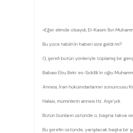
«Eğer elimde olsaydı, El-Kasım İbn Muhamme
Bu yüce tabiîn´in haberi size geldi mi?
O, şerefi bütün yönleriyle toplamış bir genç
Babası Ebu Bekr es-Sıddîk´in oğiu Muhamm
Annesi, İran hükümdarlarının sonuncusu Kisr
Halası, müminlerin annesi Hz. Aişe´ydi.
Bütün bunların üstünde o, başına takva ve il
Bu şerefin üstünde, yarışılacak başka bir