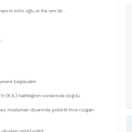
am m ed´in oğlu el-Ka-sım´dir...
.
yesine başlayalım.
(R.A.) halifeliğinin sonlarında doğdu.
, müslüman diyarında şiddetli fitne rüzgârı
 okurken şehid edildi.