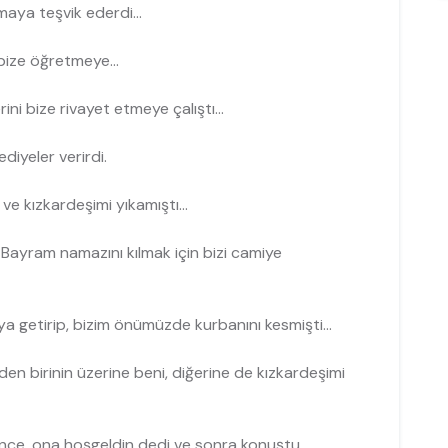
aya teşvik ederdi...
bize öğretmeye...
ni bize rivayet et­meye çalıştı...
diyeler verirdi.
e kızkardeşimi yıka­mıştı...
. Bayram namazını kılmak için bizi camiye
 getirip, bizim önü­müzde kurbanını kesmişti...
nden birinin üzerine beni, diğerine de kızkardeşimi
ince, ona hoşgeldin dedi ve sonra konuştu.