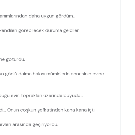
anımlarından daha uy­gun gördüm...
kendileri görebilecek duruma geldiler...
ne götürdü.
n gönlü daima halası müminlerin annesinin evine
uğu evin topraklan üzerinde büyüdü...
di... Onun coşkun şefkatinden kana kana içti.
vleri arasında ge­çiriyordu.