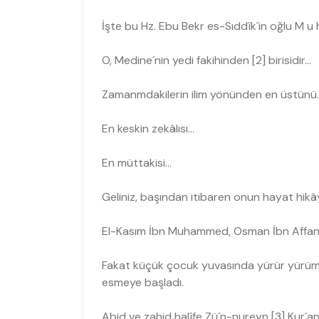
İşte bu Hz. Ebu Bekr es-Sıddîk´in oğlu M u h
O, Medine´nin yedi fakihinden [2] birisidir...
Zamanmdakilerin ilim yönünden en üstünü..
En keskin zekâlısı...
En müttakisi...
Geliniz, başından itibaren onun hayat hikâ
El-Kasım İbn Muhammed, Osman İbn Affan´in 
Fakat küçük çocuk yuvasında yürür yürümez
esmeye başladı.
Abid ve zahid halîfe Zü´n-nureyn [3] Kur´an