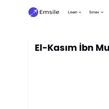
Lisan
Sınav
El-Kasım İbn 