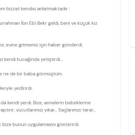
m bizzat kendisi an­latmaktadır :
rahman İbn Ebî Bekr geldi, beni ve küçük kız
ze, evine gitmemiz için haber gönderdi.
i kendi kucağında yetiştirdi...
ne ne de bir baba gör­müştüm.
eriyle yedîrirdi.
da kendi yerdi. Bize, annelerin bebeklerine
tırır, vücutlarımızı yıkar... Saçlarımızı tarar...
 bize bunun uygula­masını gösterirdi.