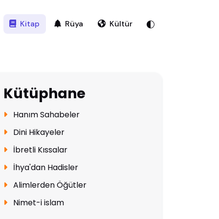
Kitap
Rüya
Kültür
Kütüphane
Hanım Sahabeler
Dini Hikayeler
İbretli Kıssalar
İhya'dan Hadisler
Alimlerden Öğütler
Nimet-i islam