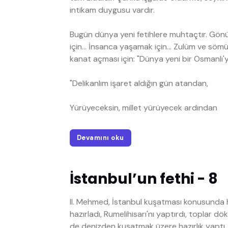
intikam duygusu vardır.
Bugün dünya yeni fetihlere muhtaçtır. Gönüll
için... İnsanca yaşamak için... Zulüm ve sömü
kanat açması için: "Dünya yeni bir Osmanlı'
"Delikanlım işaret aldığın gün atandan,
Yürüyeceksin, millet yürüyecek ardından
Devamını oku
İstanbul’un fethi - 8
II. Mehmed, İstanbul kuşatması konusunda hi
hazırladı, Rumelihisarı'nı yaptırdı, toplar 
de denizden kuşatmak üzere hazırlık yaptı.