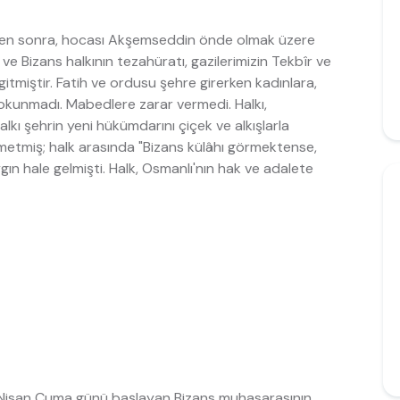
den sonra, hocası Akşemseddin önde olmak üzere
ve Bizans halkının tezahüratı, gazilerimizin Tekbîr ve
gitmiştir. Fatih ve ordusu şehre girerken kadınlara,
dokunmadı. Mabedlere zarar vermedi. Halkı,
lkı şehrin yeni hükümdarını çiçek ve alkışlarla
lmetmiş; halk arasında "Bizans külâhı görmektense,
ın hale gelmişti. Halk, Osmanlı'nın hak ve adalete
n 6 Nisan Cuma günü başlayan Bizans muhasarasının