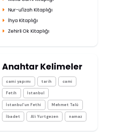
Nur-ul'izah Kitaplığı
İhya Kitaplığı
Zehirli Ok Kitaplığı
Anahtar Kelimeler
cami yapımı
tarih
cami
Fetih
İstanbul
İstanbul’un Fethi
Mehmet Talü
İbadet
Ali Yurtgezen
namaz