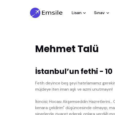
Lisan
Sınav
Mehmet Talü
İstanbul’un fethi - 10
Fetih deyince beş şeyi hatırlamamız gerekir: "
müjdeye iten iman aşk ve azmi unutmayın!
İkincisi; Hocası Akşemseddin Hazretlerini..
kenara çekilirim" düşüncesinde olmayıp, ma
siperlerde ziyaret ederek onlara verdiği mo