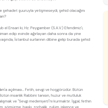
ve şehadet şuuruyla yetişmeseydi, şehid olacağını
san?
 el Ensari ki, Hz. Peygamber (S.A.V.) Efendimiz'i,
 iman edip evinde ağırlayan daha sonra da yine
şında, İstanbul surlarının dibine gelip burada şehid
slâm'a açılması... Fetih, sevgi ve hoşgörüdür. Bütün
Bütün insanlık Rabbini tanısın, huzur ve mutluluk
lışmak ve "Sevgi medeniyeti"ni kurmaktır. İşgal, fethin
ım, sömürme, baskı, zorbalık, zulüm, işkence ve