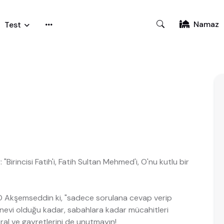
Namaz
Test
Birincisi Fatih'i, Fatih Sultan Mehmed'i, O'nu kutlu bir
. O Akşemseddin ki, "sadece sorulana cevap verip
nevi olduğu kadar, sabahlara kadar mücahitleri
ral ve gayretlerini de unutmayın!