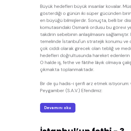
Büyük hedefleri büyük insanlar kovalar. Müs
gösterdiği o günün iki süper gücünden birin
en büyüğü bilmişlerdir. Sonuçta, belli bir dis
komutasındaki Osmanlı ordusu bu görevi ye
takdirin sebebinin anlaşılmasını sağlamışt
temelinde İstanbul'un stratejik konumu ve
çok ciddi olarak girecek olan tebliğ ve me
hedefleri doğrultusunda hareket edenlerin 
O halde iş, fethe ve fâtihe lâyık olmaya ça
çıkmakta toplanmaktadır.
Bir de şu hadis-i şerifi arz etmek istiyorum
Peygamber (S.A.V.) Efendimiz:
Devamını oku