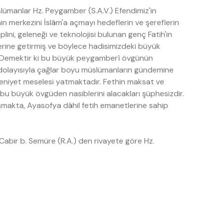
lümanlar Hz. Peygamber (S.A.V.) Efendimiz'in
in merkezini İslâm'a açmayı hedeflerin ve şereflerin
iplini, geleneği ve teknolojisi bulunan genç Fatih'in
rine getirmiş ve böylece hadisimizdeki büyük
ır. Demektir ki bu büyük peygamberî övgünün
 dolayısıyla çağlar boyu müslümanların gündemine
deniyet meselesi yatmaktadır. Fethin maksat ve
bu büyük övgüden nasiblerini alacakları şüphesizdir.
lışmakta, Ayasofya dâhil fetih emanetlerine sahip
: Cabir b. Semüre (R.A.) den rivayete göre Hz.