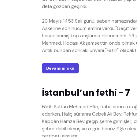
defa gözden geçirdi.
29 Mayıs 1453 Salı günü, sabah namazından son
Askerine son hücum emrini verdi. "Geçit ver
hesaplanmış top atışlarına direnemedi. 53 
Mehmed, Hocası Akşemsettin önde olmak üze
Artık bundan sonraki ünvanı "Fatih" olacaktı
Devamını oku
İstanbul’un fethi - 7
Fâtih Sultan Mehmed Hân, daha sonra otağına
ederken, Haliç sûrlarını Cebeli Ali Bey, Tekfu
Kapdân Hamza Bey geçip şehre girmişler, da
şehre dahil olmuş ve o gün henüz öğle olma
tertibatı almıştır.