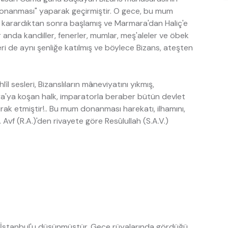
Donanması" yaparak geçirmiştir. O gece, bu mum
va karardıktan sonra başlamış ve Marmara'dan Haliç'e
nda kandiller, fenerler, mumlar, meş'aleler ve öbek
i de aynı şenliğe katılmış ve böylece Bizans, ateşten
îl sesleri, Bizanslıların mâneviyatını yıkmış,
fya'ya koşan halk, imparatorla beraber bütün devlet
irak etmiştir!.. Bu mum donanması harekatı, ilhamını,
 Avf (R.A.)'den rivayete göre Resûlullah (S.A.V.)
 İstanbul'u düşünmüştür. Gece rüyalarında gördüğü,