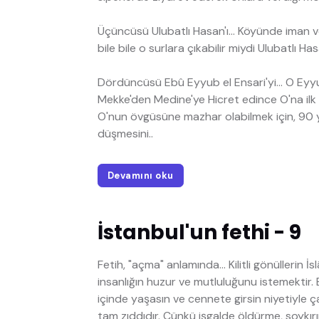
Üçüncüsü Ulubatlı Hasan'ı... Köyünde iman 
bile bile o surlara çıkabilir miydi Ulubatlı Ha
Dördüncüsü Ebû Eyyub el Ensari'yi... O Eyyub
Mekke'den Medine'ye Hicret edince O'na ilk
O'nun övgüsüne mazhar olabilmek için, 90 ya
düşmesini..
Devamını oku
İstanbul'un fethi - 9
Fetih, "açma" anlamında... Kilitli gönüllerin İ
insanlığın huzur ve mutluluğunu istemektir. 
içinde yaşasın ve cennete girsin niyetiyle ça
tam zıddıdır. Çünkü işgalde öldürme, soykır