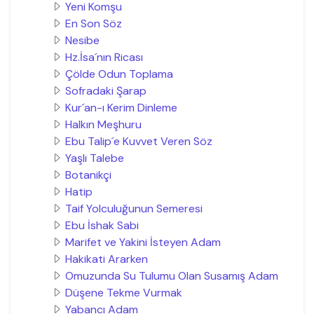
Yeni Komşu
En Son Söz
Nesibe
Hz.İsa´nın Ricası
Çölde Odun Toplama
Sofradaki Şarap
Kur´an-ı Kerim Dinleme
Halkın Meşhuru
Ebu Talip´e Kuvvet Veren Söz
Yaşlı Talebe
Botanikçi
Hatip
Taif Yolculuğunun Semeresi
Ebu İshak Sabi
Marifet ve Yakini İsteyen Adam
Hakikati Ararken
Omuzunda Su Tulumu Olan Susamış Adam
Düşene Tekme Vurmak
Yabancı Adam