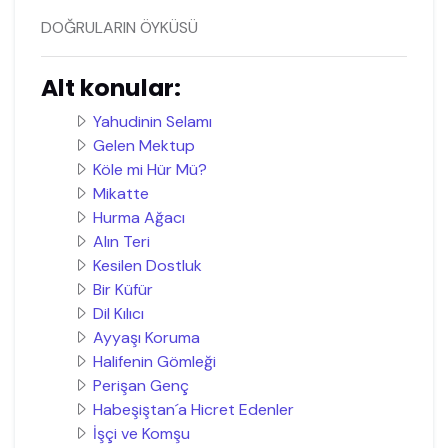
DOĞRULARIN ÖYKÜSÜ
Alt konular:
Yahudinin Selamı
Gelen Mektup
Köle mi Hür Mü?
Mikatte
Hurma Ağacı
Alın Teri
Kesilen Dostluk
Bir Küfür
Dil Kılıcı
Ayyaşı Koruma
Halifenin Gömleği
Perişan Genç
Habeşiştan´a Hicret Edenler
İşçi ve Komşu