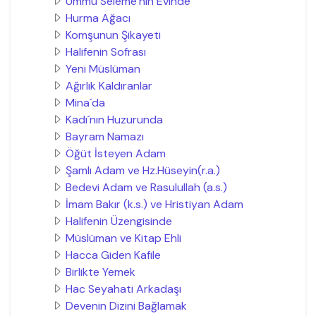
Ümmü Seleme´nin Evinde
Hurma Ağacı
Komşunun Şikayeti
Halifenin Sofrası
Yeni Müslüman
Ağırlık Kaldıranlar
Mina´da
Kadı´nın Huzurunda
Bayram Namazı
Öğüt İsteyen Adam
Şamlı Adam ve Hz.Hüseyin(r.a.)
Bedevi Adam ve Rasulullah (a.s.)
İmam Bakır (k.s.) ve Hristiyan Adam
Halifenin Üzengisinde
Müslüman ve Kitap Ehli
Hacca Giden Kafile
Birlikte Yemek
Hac Seyahati Arkadaşı
Devenin Dizini Bağlamak