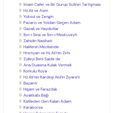
İmam Cafer ve Bir Gurup Sufinin Tartışması
Hz.Ali ve Asım
Yoksul ve Zengin
Pazarcı ve Yoldan Geçen Adam
Gazali ve Haydutlar
İbn-i Sina ve İbn-i Meskuveyh
Zahidin Nasihati
Halifenin Meclisinde
Hristiyan ve Hz.Ali´nin Zırhı
Zülleyi Beni Saide de
Ana Duasına Kulak Vermek
Korkulu Rüya
Hz.Ali´nin Kardeşi Akil´in Ziyareti
Bazanti
Hişam ve Farazdak
Ayakkabı Bağı
Kafileden Geri Kalan Adam
Karaborsa