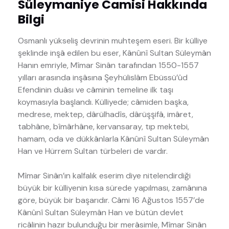
Süleymaniye Camisi Hakkında
Bilgi
Osmanlı yükseliş devrinin muhteşem eseri. Bir külliye
şeklinde inşâ edilen bu eser, Kânûnî Sultan Süleymân
Hanın emriyle, Mîmar Sinân tarafından 1550-1557
yılları arasında inşâsına Şeyhülislâm Ebüssü’ûd
Efendinin duâsı ve câminin temeline ilk taşı
koymasıyla başlandı. Külliyede; câmiden başka,
medrese, mektep, dârülhadîs, dârüşşifâ, imâret,
tabhâne, bîmârhâne, kervansaray, tıp mektebi,
hamam, oda ve dükkânlarla Kânûnî Sultan Süleymân
Han ve Hürrem Sultan türbeleri de vardır.
Mîmar Sinân’ın kalfalık eserim diye nitelendirdiği
büyük bir külliyenin kısa sürede yapılması, zamânına
göre, büyük bir başarıdır. Câmi 16 Ağustos 1557’de
Kânûnî Sultan Süleymân Han ve bütün devlet
ricâlinin hazır bulunduğu bir merâsimle, Mîmar Sinân