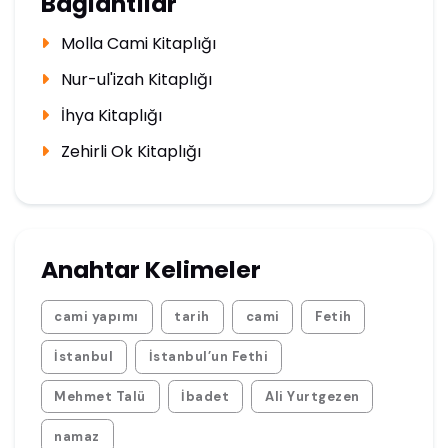
Bağlantılar
Molla Cami Kitaplığı
Nur-ul'izah Kitaplığı
İhya Kitaplığı
Zehirli Ok Kitaplığı
Anahtar Kelimeler
cami yapımı
tarih
cami
Fetih
İstanbul
İstanbul’un Fethi
Mehmet Talü
İbadet
Ali Yurtgezen
namaz