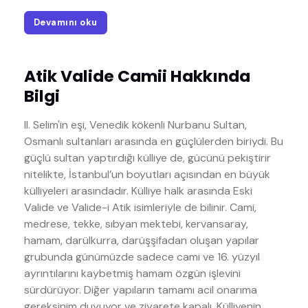
Devamını oku
Atik Valide Camii Hakkında
Bilgi
II. Selim'in eşi, Venedik kökenli Nurbanu Sultan,
Osmanlı sultanları arasında en güçlülerden biriydi. Bu
güçlü sultan yaptırdığı külliye de, gücünü pekiştirir
nitelikte, İstanbul’un boyutları açısından en büyük
külliyeleri arasındadır. Külliye halk arasında Eski
Valide ve Valide-i Atik isimleriyle de bilinir. Cami,
medrese, tekke, sıbyan mektebi, kervansaray,
hamam, darülkurra, darüşşifadan oluşan yapılar
grubunda günümüzde sadece cami ve 16. yüzyıl
ayrıntılarını kaybetmiş hamam özgün işlevini
sürdürüyor. Diğer yapıların tamamı acil onarıma
gereksinim duyuyor ve ziyarete kapalı. Külliyenin