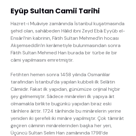
Eyüp Sultan Camii Tarihi
Hazret-i Muâviye zamânında İstanbul kuşatmasında
şehid olan, sahâbeden Hâlid ibni Zeyd Ebâ Eyyûb el-
Ensârî’nin kabrinin, Fâtih Sultan Mehmed’in hocası
Akşemseddîn’in kerâmetiyle bulunmasından sonra
Fâtih Sultan Mehmed Han burada bir türbe ile bir
câmi yapılmasını emretmiştir.
Fetihten hemen sonra 1458 yılında Osmanlılar
tarafından İstanbul’da yapılan kubbeli ilk Selâtin
Câmiidir. Fakat ilk yapıdan, günümüze orijinal hiçbir
şey gelmemiştir. Sâdece minâreleri ilk yapıya âit
olmamakla birlikte bugünkü yapıdan biraz eski
târihlere âittir. 1724 târihinde bu minârelerin yerine
yeniden iki şerefeli iki minâre yapılmıştır. Çok tâmirât
geçiren câminin minârelerinden başka her yeri,
Üçüncü Sultan Selim Han zamânında 1798’de