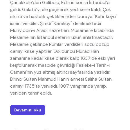
Çanakkale’den Gelibolu, Edirne sonra İstanbul’a
geldi. Galata’yı ele geçirerek yedi sene kaldı. Çok
sıkıntı ve hastalık çektiklerinden buraya "Kahr köyü"
ismini verdiler. Şimdi "Karaköy" denilmektedir.
Muhyiddin-i Arabi hazretleri, Müsamere kitabında
Mesleme’nin İstanbul seferini uzun anlatmaktadır.
Mesleme çekilince Rumlar verdikleri sözü bozup
camiyi kilise yaptılar. Dördüncü Murad Han
zamanına kadar kilise olarak kalıp 1637’de eski yeri
keşfolunarak mescide çevrildiği Fezleke-i Tarih-i
Osmani’nin yüz altmış altıncı sayfasında yazılıdır.
Birinci Sultan Mahmud Hanın annesi Saliha Sultan,
camiyi 1735’te yeniledi. 1807 yangınında yanıp,
yeniden tamir edildi.
Devamını oku