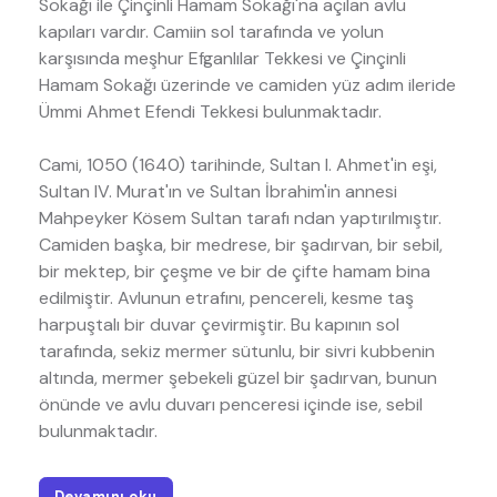
Sokağı ile Çinçinli Hamam Sokağı'na açılan avlu
kapıları vardır. Camiin sol tarafında ve yolun
karşısında meşhur Efganlılar Tekkesi ve Çinçinli
Hamam Sokağı üzerinde ve camiden yüz adım ileride
Ümmi Ahmet Efendi Tekkesi bulunmaktadır.
Cami, 1050 (1640) tarihinde, Sultan I. Ahmet'in eşi,
Sultan IV. Murat'ın ve Sultan İbrahim'in annesi
Mahpeyker Kösem Sultan tarafı ndan yaptırılmıştır.
Camiden başka, bir medrese, bir şadırvan, bir sebil,
bir mektep, bir çeşme ve bir de çifte hamam bina
edilmiştir. Avlunun etrafını, pencereli, kesme taş
harpuştalı bir duvar çevirmiştir. Bu kapının sol
tarafında, sekiz mermer sütunlu, bir sivri kubbenin
altında, mermer şebekeli güzel bir şadırvan, bunun
önünde ve avlu duvarı penceresi içinde ise, sebil
bulunmaktadır.
Devamını oku