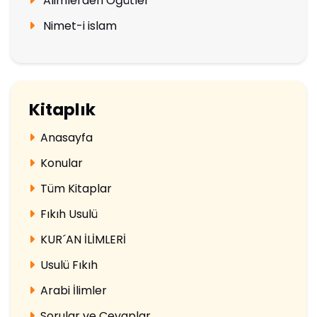
Alimlerden Öğütler
Nimet-i islam
Kitaplık
Anasayfa
Konular
Tüm Kitaplar
Fıkıh Usulü
KUR´AN İLİMLERİ
Usulü Fıkıh
Arabi İlimler
Sorular ve Cevaplar