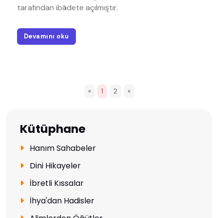
tarafından ibâdete açılmıştır.
Devamını oku
«
1
2
»
Kütüphane
Hanım Sahabeler
Dini Hikayeler
İbretli Kıssalar
İhya'dan Hadisler