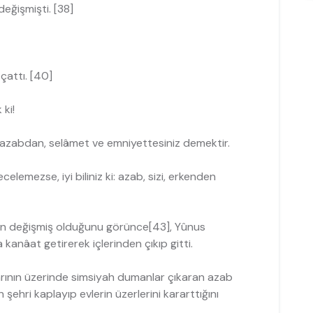
değişmişti. [38]
çattı. [40]
 ki!
e, azabdan, selâmet ve emniyettesi­niz demektir.
celemezse, iyi biliniz ki: azab, sizi, erkenden
rinin değişmiş olduğunu görünce[43], Yûnus
 kanâat getirerek içlerinden çıkıp gitti.
larının üzerinde simsiyah dumanlar çıkaran azab
ehri kaplayıp evlerin üzerlerini kararttığını