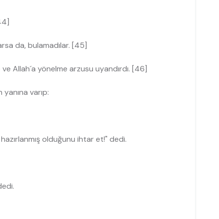
44]
rsa da, bulamadılar. [45]
e ve Allah´a yönelme arzusu uyandırdı. [46]
 yanına varıp:
hazırlanmış olduğunu ihtar et!" dedi.
dedi.