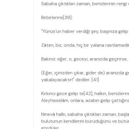
Sabaha çıktıkları zaman, benizlerinin rengi 
Birbirlerine[39]:
"Yûnüs´ün haber verdiği şey, başınıza gelip 
Zâten, biz, onda, hiç bir yalana rastlamadık
Bakınız: eğer, o, geceyi, aranızda geçirirs
(Eğer, içinizden çıkar, gider de) aranızda ge
yakalayacaktır!" dediler. [41]
Kırkıncı gece gelip te[42], halkın, benizle
Aleyhisselâm, onlara, azabın gelip çattığına
Ninevâ halkı, sabaha çıktıkları zaman, baş
bulutunun kendilerini bürüdüğünü ve bütün ş
gördüler.