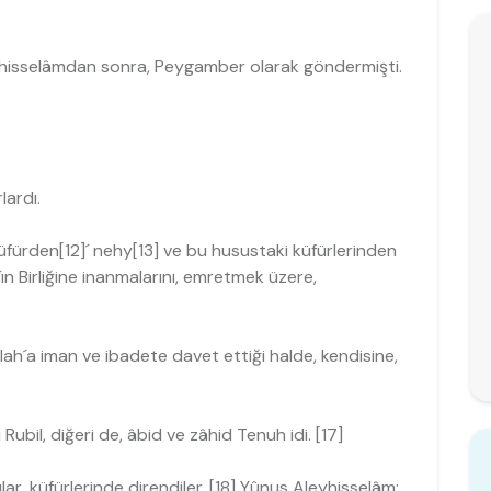
eyhisselâmdan sonra, Peygamber olarak göndermişti.
lardı.
küfürden[12]´ nehy[13] ve bu husustaki küfürlerinden
ın Birliğine inanmala­rını, emretmek üzere,
llah´a iman ve ibadete davet ettiği halde, kendisine,
Rubil, diğeri de, âbid ve zâhid Tenuh idi. [17]
lar, küfürlerinde direndiler. [18] Yûnus Aleyhisselâm: