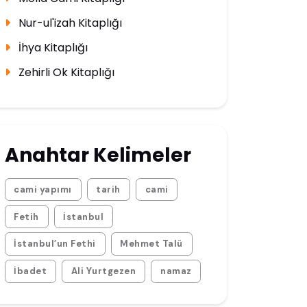
Nur-ul'izah Kitaplığı
İhya Kitaplığı
Zehirli Ok Kitaplığı
Anahtar Kelimeler
cami yapımı
tarih
cami
Fetih
İstanbul
İstanbul’un Fethi
Mehmet Talü
İbadet
Ali Yurtgezen
namaz