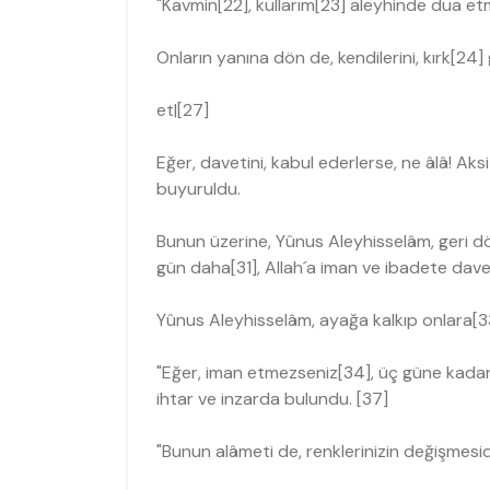
"Kavmin[22], kullarım[23] aleyhinde dua e
Onların yanına dön de, kendilerini, kırk[24
et|[27]
Eğer, davetini, kabul ederlerse, ne âlâ! Ak
buyuruldu.
Bunun üzerine, Yûnus Aleyhisselâm, geri dö
gün daha[31], Allah´a iman ve ibadete davet
Yûnus Aleyhisselâm, ayağa kalkıp onlara[3
"Eğer, iman etmezseniz[34], üç güne kadar,
ihtar ve inzarda bulundu. [37]
"Bunun alâmeti de, renklerinizin değişmesidi