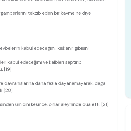
eygamberlerini tekzib eden bir kav­me ne diye
belerini kabul edeceğimi, kıs­kanır gibisin!
eri kabul edeceğimi ve kalbleri sap­tırıp
. [19]
 ve davranışlarına daha fazla daya­namayarak, dağa
i. [20]
nden ümidini kesince, onlar aley­hinde dua etti. [21]