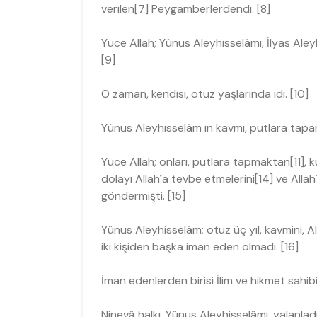
verilen[7] Peygamberlerdendi. [8]
Yüce Allah; Yûnus Aleyhisselâmı, İlyas Al
[9]
O zaman, kendisi, otuz yaşlarında idi. [10]
Yûnus Aleyhisselâm in kavmi, putlara tapar
Yüce Allah; onları, putlara tapmaktan[11], 
dolayı Allah´a tevbe etmelerini[14] ve Allah´
göndermişti. [15]
Yûnus Aleyhisselâm; otuz üç yıl, kavmini, A
iki kişiden başka iman eden olmadı. [16]
İman edenlerden birisi İlim ve hikmet sahibi 
Ninevâ halkı, Yûnus Aleyhisselâmı, yalanladı