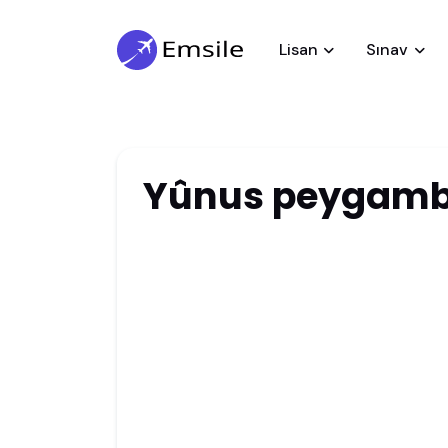
Lisan
Sınav
Yûnus peygamb