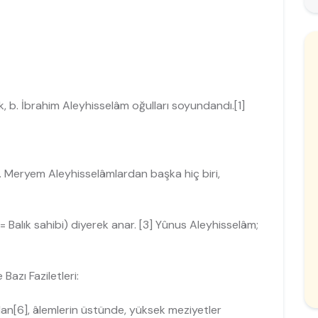
 b. İbrahim Aleyhisselâm oğulla­rı soyundandı.[1]
 Meryem Aleyhisselâmlardan baş­ka hiç biri,
= Balık sahibi) diyerek anar. [3] Yûnus Aleyhisselâm;
azı Faziletleri:
an[6], âlemlerin üstünde, yüksek me­ziyetler