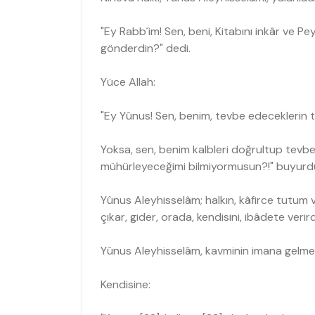
"Ey Rabb´im! Sen, beni, Kitabını inkâr ve P
gönderdin?" dedi.
Yüce Allah:
"Ey Yûnus! Sen, benim, tevbe edeceklerin tev
Yoksa, sen, benim kalbleri doğrultup tevbel
mühürleyeceğimi bilmiyormusun?!" buyurdu
Yûnus Aleyhisselâm; halkın, kâfirce tutum
çıkar, gider, orada, kendisini, ibâdete verird
Yûnus Aleyhisselâm, kavminin imana gelmesi
Kendisine: