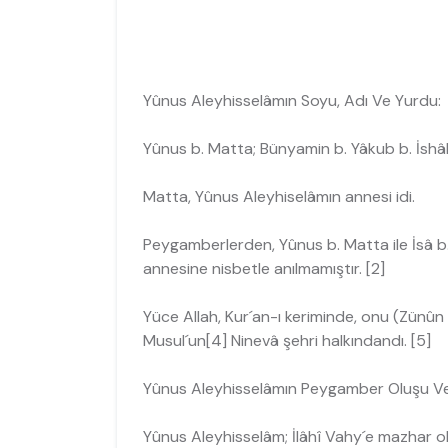
Yûnus Aleyhisselâmın Soyu, Adı Ve Yurdu:
Yûnus b. Matta; Bünyamin b. Yâkub b. İshâk,
Matta, Yûnus Aleyhiselâmın annesi idi.
Peygamberlerden, Yûnus b. Matta ile İsâ b.
annesine nisbetle anılmamıştır. [2]
Yüce Allah, Kur´an-ı keriminde, onu (Zünûn 
Musul´un[4] Ninevâ şehri halkındandı. [5]
Yûnus Aleyhisselâmın Peygamber Oluşu Ve B
Yûnus Aleyhisselâm; İlâhî Vahy´e mazhar ol