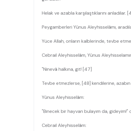
Helak ve azabla karşılaştıklarını anladılar. [
Peygamberleri Yûnus Aleyhisselâmı, aradıla
Yüce Allah, onların kalblerinde, tevbe etm
Cebrail Aleyhisselâm, Yûnus Aleyhisselamın
"Ninevâ halkına, git! [47]
Tevbe etmezlerse, [48] kendilerine, azabın 
Yûnus Aleyhisselâm:
"Binecek bir hayvan bulayım da, gideyim!" 
Cebrail Aleyhisselâm: