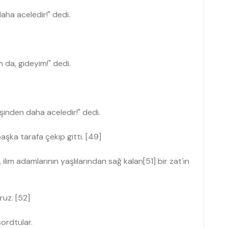
aha aceledir!" dedi.
 da, gideyim!" dedi.
şinden daha aceledir!" dedi.
aşka tarafa çekip gitti. [49]
ilim adamlarının yaşlılarından sağ kalan[51] bir zat´ın
uz. [52]
ordtular.