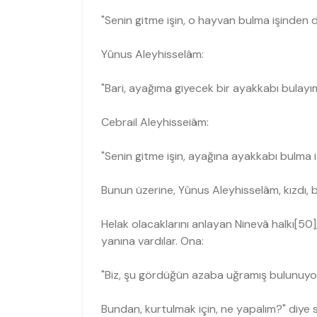
"Senin gitme işin, o hayvan bulma işinden d
Yûnus Aleyhisselâm:
"Bari, ayağıma giyecek bir ayakkabı bulayım
Cebrail Aleyhisseiâm:
"Senin gitme işin, ayağına ayakkabı bulma i
Bunun üzerine, Yûnus Aleyhisselâm, kızdı, b
Helak olacaklarını anlayan Ninevâ halkı[50], 
yanına vardılar. Ona:
"Biz, şu gördüğün azaba uğramış bulunuyor
Bundan, kurtulmak için, ne yapalım?" diye s