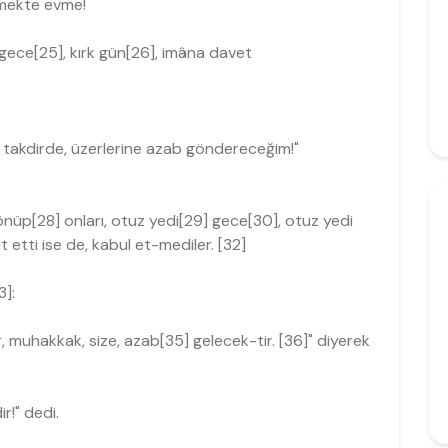
tmekte evme!
] gece[25], kırk gün[26], imâna davet
si takdirde, üzerlerine azab gönde­receğim!"
nüp[28] onları, otuz yedi[29] gece[30], otuz yedi
 etti ise de, kabul et-mediler. [32]
3]:
 muhakkak, size, azab[35] gelecek-tir. [36]" diyerek
r!" dedi.