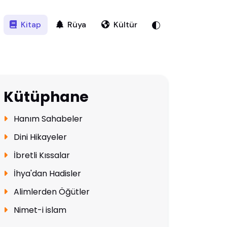
Kitap
Rüya
Kültür
Kütüphane
Hanım Sahabeler
Dini Hikayeler
İbretli Kıssalar
İhya'dan Hadisler
Alimlerden Öğütler
Nimet-i islam