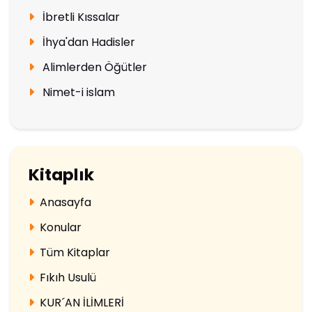
İbretli Kıssalar
İhya'dan Hadisler
Alimlerden Öğütler
Nimet-i islam
Kitaplık
Anasayfa
Konular
Tüm Kitaplar
Fıkıh Usulü
KUR´AN İLİMLERİ