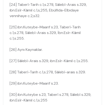
[24] Taberî-Tarih c.1,s.278, Sâlebî-Arais s.329,
ibn.Esîr-Kâmil c.1,s,255, Ebülfida-Elbidaye
vennihaye c.2,s32.
[25] ibn.Kuteybe-Maarif s.23, Taberî-Tarih
c.1,s.278, Sâlebî-Arais s.329, İbn.Esîr-Kâmil
c.1,s.255.
[26] Aynı Kaynaklar.
[27] Sâlebî-Arais s.329, ibn.Esîr-Kâmil c.1,s.255.
[28] Taberî-Tarih c.1,s.278, Sâlebî-arais s.329.
[29] ibn.Kuteybe-Maarif s.23.
[30] ibn.Kuteybe s.23, Taberî s.278, Sâlebî s.329,
ibn.Esîr-Kâmil c.1,s.255