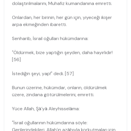
dolaştırılmalarını, Muhafız kumandanına emretti.
Onlardan, her birinin, her gün için, yiyeceği ikişer
arpa ekmeğinden ibaretti.
Senharib, İsrail oğulları hükümdarına:
"Öldürmek, bize yaptığın şeyden, daha hayırlıdır!
[56]
İstediğin şeyi, yap!" dedi. [57]
Bunun üzerine, hükümdar, onların, öldürülmek
üzere, zindana götürülmeleri­ni, emretti.
Yüce Allah, Şâ´yâ Aleyhisselâma:
"İsrail oğullarının hükümdarına söyle:
Gerilerindekileri, Allah´ın azâbıyla kor­kutmaları için,