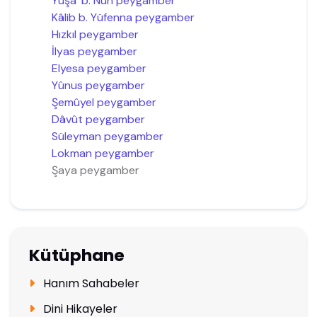
Yûşa´ b. Nun peygamber
Kâlib b. Yüfenna peygamber
Hızkıl peygamber
İlyas peygamber
Elyesa peygamber
Yûnus peygamber
Şemûyel peygamber
Dâvût peygamber
Süleyman peygamber
Lokman peygamber
Şaya peygamber
Kütüphane
Hanım Sahabeler
Dini Hikayeler