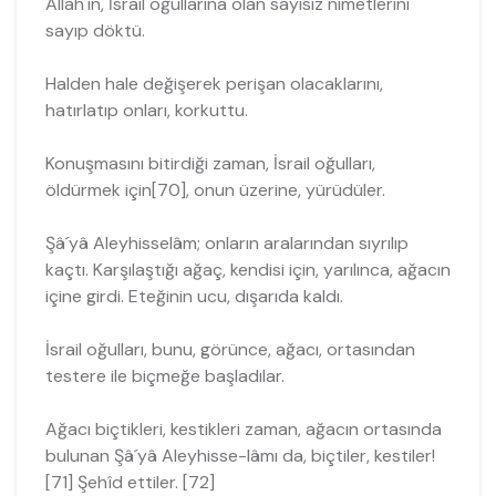
Allah´ın, İsrail oğullarına olan sayısız nimetlerini
sayıp döktü.
Halden hale değişerek perişan olacaklarını,
hatırlatıp onları, korkuttu.
Konuşmasını bitirdiği zaman, İsrail oğulları,
öldürmek için[70], onun üzerine, yü­rüdüler.
Şâ´yâ Aleyhisselâm; onların aralarından sıyrılıp
kaçtı. Karşılaştığı ağaç, kendisi için, yarılınca, ağacın
içine girdi. Eteğinin ucu, dışarıda kaldı.
İsrail oğulları, bunu, görünce, ağacı, ortasından
testere ile biçmeğe başladılar.
Ağacı biçtikleri, kestikleri zaman, ağacın ortasında
bulunan Şâ´yâ Aleyhisse-lâmı da, biçtiler, kestiler!
[71] Şehîd ettiler. [72]