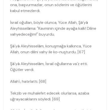
ona, başvurmazlar, onun sözlerini ve öğütlerini
kabul etmezlerdi.
İsrail oğulları, böyle olunca, Yüce Allah, Şâ´yâ
Aleyhisselâma: "Kavminin içinde ayağa kalk! Diline
vahyedeceğim!" buyurdu.
Şâ´yâ Aleyhisselâm, konuşmağa kalkınca, Yüce
Allah, onun dilini vahy ile ko-nuşturdu. [67]
Şâ´yâ Aleyhisselâm, İsrail oğullarına va´z etti.
Öğütler verdi.
Allah´ı, hatırlattı. [68]
Tekzib ve muhalefet edecek olurlarsa, azaba
uğrayacaklarını söyledi. [69]