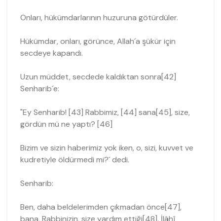
Onları, hükümdarlarının huzuruna götürdüler.
Hükümdar, onları, görünce, Allah´a şükür için
secdeye kapandı.
Uzun müddet, secdede kaldıktan sonra[42]
Senharib´e:
"Ey Senharib! [43] Rabbimiz, [44] sana[45], size,
gördün mü ne yaptı? [46]
Bizim ve sizin haberimiz yok iken, o, sizi, kuvvet ve
kudretiyle öldürmedi mi?´ dedi.
Senharib:
Ben, daha beldelerimden çıkmadan önce[47],
bana, Rabbinizin, size yardım ettiği[48], İlâhî