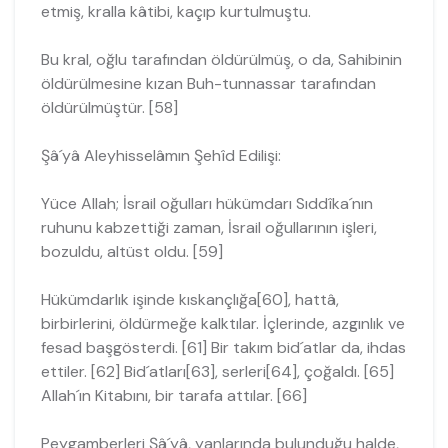
etmiş, kralla kâtibi, kaçıp kurtulmuştu.
Bu kral, oğlu tarafından öldürülmüş, o da, Sahibinin
öldürülmesine kızan Buh-tunnassar tarafından
öldürülmüştür. [58]
Şâ´yâ Aleyhisselâmın Şehîd Edilişi:
Yüce Allah; İsrail oğulları hükümdarı Sıddîka´nın
ruhunu kabzettiği zaman, İsrail oğullarının işleri,
bozuldu, altüst oldu. [59]
Hükümdarlık işinde kıskançlığa[60], hattâ,
birbirlerini, öldürmeğe kalktılar. İçlerinde, azgınlık ve
fesad başgösterdi. [61] Bir takım bid´atlar da, ihdas
ettiler. [62] Bid´atları[63], serleri[64], çoğaldı. [65]
Allah´ın Kitabını, bir tarafa attılar. [66]
Peygamberleri Şâ´yâ, yanlarında bulunduğu halde,