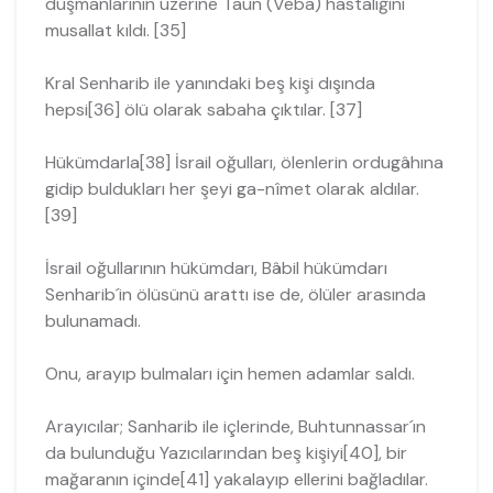
düşmanlarının üzerine Taun (Veba) has­talığını
musallat kıldı. [35]
Kral Senharib ile yanındaki beş kişi dışında
hepsi[36] ölü olarak sabaha çıktılar. [37]
Hükümdarla[38] İsrail oğulları, ölenlerin ordugâhına
gidip buldukları her şeyi ga-nîmet olarak aldılar.
[39]
İsrail oğullarının hükümdarı, Bâbil hükümdarı
Senharib´in ölüsünü arattı ise de, ölüler arasında
bulunamadı.
Onu, arayıp bulmaları için hemen adamlar saldı.
Arayıcılar; Sanharib ile içlerinde, Buhtunnassar´ın
da bulunduğu Yazıcıların­dan beş kişiyi[40], bir
mağaranın içinde[41] yakalayıp ellerini bağladılar.