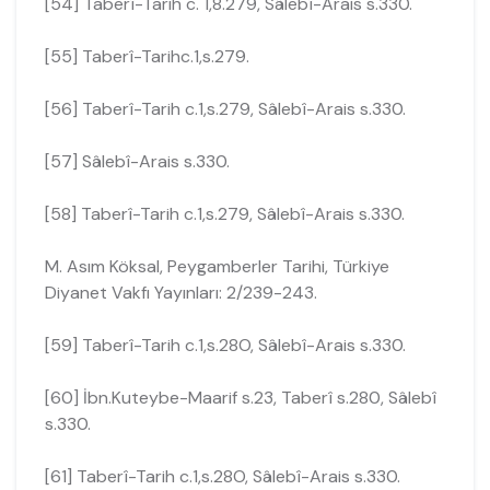
[54] Taberî-Tarih c. 1,8.279, Sâlebî-Arais s.330.
[55] Taberî-Tarihc.1,s.279.
[56] Taberî-Tarih c.1,s.279, Sâlebî-Arais s.330.
[57] Sâlebî-Arais s.330.
[58] Taberî-Tarih c.1,s.279, Sâlebî-Arais s.330.
M. Asım Köksal, Peygamberler Tarihi, Türkiye
Diyanet Vakfı Yayınları: 2/239-243.
[59] Taberî-Tarih c.1,s.28O, Sâlebî-Arais s.330.
[60] İbn.Kuteybe-Maarif s.23, Taberî s.280, Sâlebî
s.330.
[61] Taberî-Tarih c.1,s.28O, Sâlebî-Arais s.330.