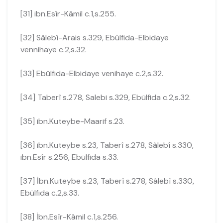
[31] ibn.Esîr-Kâmil c.1,s.255.
[32] Sâlebî-Arais s.329, Ebülfida-Elbidaye
vennihaye c.2,s.32.
[33] Ebülfida-Elbidaye venihaye c.2,s.32.
[34] Taberî s.278, Salebi s.329, Ebülfida c.2,s.32.
[35] ibn.Kuteybe-Maarif s.23.
[36] ibn.Kuteybe s.23, Taberî s.278, Sâlebî s.330,
ibn.Esîr s.256, Ebülfida s.33.
[37] İbn.Kuteybe s.23, Taberî s.278, Sâlebî s.330,
Ebülfida c.2,s.33.
[38] İbn.Esîr-Kâmil c.1,s.256.