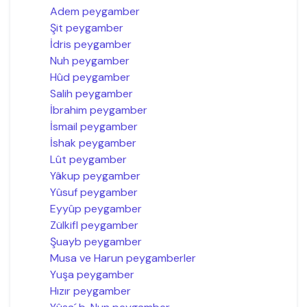
Adem peygamber
Şit peygamber
İdris peygamber
Nuh peygamber
Hûd peygamber
Salih peygamber
İbrahim peygamber
İsmail peygamber
İshak peygamber
Lût peygamber
Yâkup peygamber
Yûsuf peygamber
Eyyûp peygamber
Zülkifl peygamber
Şuayb peygamber
Musa ve Harun peygamberler
Yuşa peygamber
Hızır peygamber