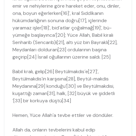
emir ve nehiylerine göre hareket eder, onu, dinler,
ona, boyun eğerlerken[16]´, kral Sıddîkanın
hükümdar­lığının sonuna doğru[17], içlerinde
yaramaz işler[18]´, bid´atlar çoğalmağ[19]´, bü­
yümeğe başlayınca´[20]; Yüce Allah, Babil kiralı
Senharib (Sencarib)i[21], altı yüz bin Bayraklı[22],
Meydanları dolduran[23] ordularının başına
geçirip[24] İsrail oğul­larının üzerine saldı. [25]
Babil kralı, gelip[26] Beytülmakdis´e[27]´,
Beytülmakdis´in karşısına[28], Beytül-makdis
Meydanına[29] konduğu´[30] ve Beytülmakdisi,
kuşattığı zaman[31], halk, [32] büyük ve şiddetli
´[33] bir korkuya düştü[34]
Hemen, Yüce Allah´a tevbe ettiler ve döndüler.
Allah da, onların tevbelerini kabul edip