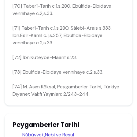
[70] Taberî-Tarih c.1,s.280, Ebülfida-Elbidaye
vennihaye c.2,s.33.
[71] Taberî-Tarih c.1,s.28O, Sâlebî-Arais s.333,
Ibn.Esîr-Kâmil c.1,s.257, Ebülfida-Elbidaye
vennihaye c.2,s.33.
[72] İbn.Kuteybe-Maarif s.23.
[73] Ebülfida-Elbidaye vennihaye c.2,s.33.
[74] M. Asım Köksal, Peygamberler Tarihi, Türkiye
Diyanet Vakfı Yayınları: 2/243-244.
Peygamberler Tarihi
Nübüvvet,Nebi ve Resul