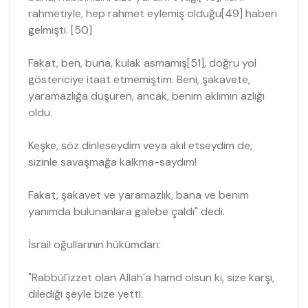
rahmetiyle, hep rahmet eylemiş olduğu[49] haberi
gelmişti. [50]
Fakat, ben, buna, kulak asmamış[51], doğru yol
göstericiye itaat etmemiştim. Beni, şakavete,
yaramazlığa düşüren, ancak, benim aklımın azlığı
oldu.
Keşke, söz dinleseydim veya akıl etseydim de,
sizinle savaşmağa kalkma-saydım!
Fakat, şakavet ve yaramazlık, bana ve benim
yanımda bulunanlara galebe çaldı" dedi.
İsrail oğullarının hükümdarı:
"Rabbül´izzet olan Allah´a hamd olsun ki, size karşı,
dilediği şeyle bize yetti.