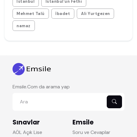
İstanbul
İstanbul’un Fethi
Mehmet Talü
İbadet
Ali Yurtgezen
namaz
Emsile.Com da arama yap
Sınavlar
Emsile
AÖL Açık Lise
Soru ve Cevaplar