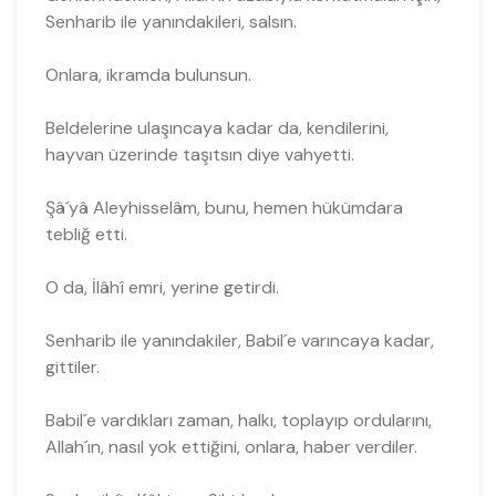
Senharib ile yanındakileri, salsın.
Onlara, ikramda bulunsun.
Beldelerine ulaşıncaya kadar da, kendilerini,
hayvan üzerinde taşıtsın diye vahyetti.
Şâ´yâ Aleyhisselâm, bunu, hemen hükümdara
tebliğ etti.
O da, İlâhî emri, yerine getirdi.
Senharib ile yanındakiler, Babil´e varıncaya kadar,
gittiler.
Babil´e vardıkları zaman, halkı, toplayıp ordularını,
Allah´ın, nasıl yok ettiğini, onlara, haber verdiler.