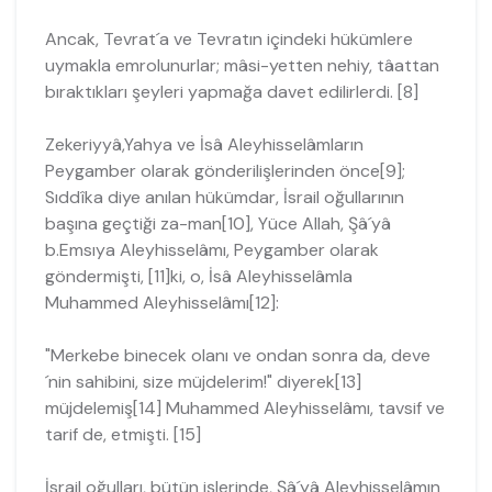
Ancak, Tevrat´a ve Tevratın içindeki hükümlere
uymakla emrolunurlar; mâsi-yetten nehiy, tâattan
bıraktıkları şeyleri yapmağa davet edilirlerdi. [8]
Zekeriyyâ,Yahya ve İsâ Aleyhisselâmların
Peygamber olarak gönderilişlerin­den önce[9];
Sıddîka diye anılan hükümdar, İsrail oğullarının
başına geçtiği za-man[10], Yüce Allah, Şâ´yâ
b.Emsıya Aleyhisselâmı, Peygamber olarak
gönder­mişti, [11]ki, o, İsâ Aleyhisselâmla
Muhammed Aleyhisselâmı[12]:
"Merkebe binecek olanı ve ondan sonra da, deve
´nin sahibini, size müjdele­rim!" diyerek[13]
müjdelemiş[14] Muhammed Aleyhisselâmı, tavsif ve
tarif de, etmişti. [15]
İsrail oğulları, bütün işlerinde, Şâ´yâ Aleyhisselâmın