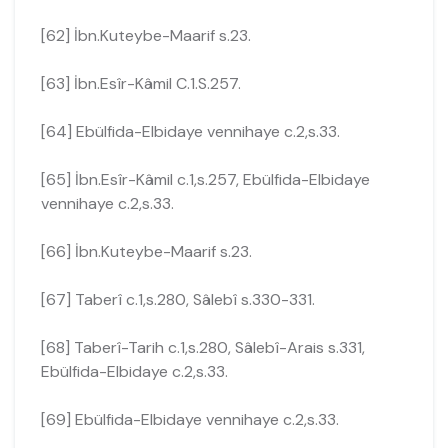
[62] İbn.Kuteybe-Maarif s.23.
[63] İbn.Esîr-Kâmil C.1.S.257.
[64] Ebülfida-Elbidaye vennihaye c.2,s.33.
[65] İbn.Esîr-Kâmil c.1,s.257, Ebülfida-Elbidaye
vennihaye c.2,s.33.
[66] İbn.Kuteybe-Maarif s.23.
[67] Taberî c.1,s.280, Sâlebî s.330-331.
[68] Taberî-Tarih c.1,s.280, Sâlebî-Arais s.331,
Ebülfida-Elbidaye c.2,s.33.
[69] Ebülfida-Elbidaye vennihaye c.2,s.33.