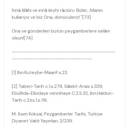
İnnâ lillâhi ve innâ ileyhi râciûn= Bizler, Allanın
kullarıyız ve biz Ona, dönücü­leriz! "[73]
Ona ve gönderilen bütün peygamberlere selâm
olsun![74]
---------------------------------------------
-----------------------------------
[1] Ibn.Kuteybe-Maarif s.23.
[2] Taberi-Tarih c.1,s.278, Sâlebî-Arais s.329,
Ebülfida-Elbidaye vennihaye C.2.S.32, ibn.Haldun-
Tarih c.2,ks.1,s.116.
M. Asım Köksal, Peygamberler Tarihi, Türkiye
Diyanet Vakfı Yayınları: 2/239.