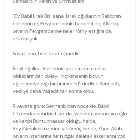
Senharib´in Kâhin ve Sihirbazları:
"Ey Bâbil kralı! Biz, sana; İsrail oğullarının Rabbinin
haberini de, Peygamberi­nin haberini de, Allah´ın,
onların Peygamberine neler Vahy ettiğini de,
anlatmıştık.
Fakat, sen, bize itaat etmedin.
İsrail oğulları, Rablerinin yardımına mazhar
olduklarından dolayı, hiç kimsenin boyun
eğdiremeyeceği bir ümmettir!" dediler. Senharib,
yedi yıl daha yaşadıktan sonra öldü.
Rivayete göre: Senharib´den önce de, Bâbil
hükümdarlarından Lifer de, ya­nında amcasının oğlu
ve kâtibi Buhtunnassar olduğu halde,
Beytülmakdis üzeri­ne yürümüş ise de, Yüce Allah,
onların üzerlerine bir rüzgâr salarak askerlerini yok