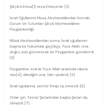
Şâ´yâ b.Emus[1] veya Emsıya´dır. [2]
İsrail Oğullarının Musa Aleyhisselâmdan Sonraki
Durum Ve Tutumları Şâ´yâ Aleyhisselâmın
Peygamberliği:
Mûsâ Aleyhisselâmdan sonra, İsrail oğullarının
başına bir hükümdar geçtikçe, Yüce Allah, ona,
doğru yolu gösterecek bir Peygamber gönderirdi.
[3]
Peygamber, kral ile Yüce Allah arasında vâsıta
olur[4], dilediğini ona, Vah-yederdi. [5]
İsrail oğullarına, yeni bir Kitap ta, inmezdi. [6]
Onlar için, Tevrat Şeriatından başka Şeriat da,
olmazdı. [7]