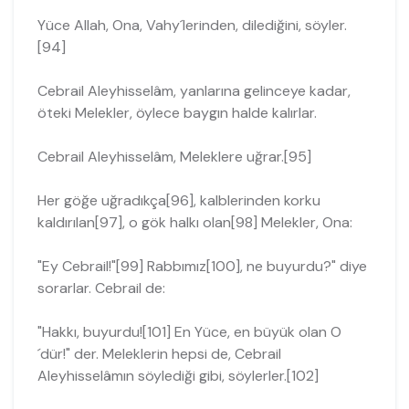
Yüce Allah, Ona, Vahy´lerinden, dilediğini, söyler.
[94]
Cebrail Aleyhisselâm, yanlarına gelinceye kadar,
öteki Melekler, öylece bay­gın halde kalırlar.
Cebrail Aleyhisselâm, Meleklere uğrar.[95]
Her göğe uğradıkça[96], kalblerinden korku
kaldırılan[97], o gök halkı olan[98] Me­lekler, Ona:
"Ey Cebrail!"[99] Rabbımız[100], ne buyurdu?" diye
sorarlar. Cebrail de:
"Hakkı, buyurdu![101] En Yüce, en büyük olan O
´dür!" der. Meleklerin hepsi de, Cebrail
Aleyhisselâmın söylediği gibi, söylerler.[102]