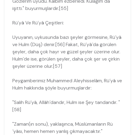
Gözlerim uyudu. Kalbim ezberledi. Kulağım da
işitti." buyurmuşlardır.[55]
Rü´yâ Ve Rü´yâ Çeşitleri:
Uyuyanın, uykusunda bazı şeyler görmesine, Rü´yâ
ve Hulm (Düş) denir.[56] Fakat, Rü´yâ´da görülen
şeyler, daha çok hayr ve güzel şeyler üzerine olur.
Hulm´de ise, görülen şeyler, daha çok şer ve çirkin
şeyler üzerine olur.[57]
Peygamberimiz Muhammed Aleyhisselâm, Rü´yâ ve
Hulm hakkında şöyle bu­yurmuşlardır:
"Salih Rü´yâ, Allâh´dandır, Hulm ise Şey tandandır. "
[58]
"Zaman(ın sonu), yaklaşınca, Müslümanların Rü
´yâsı, hemen hemen yanlış çıkma­yacaktır."