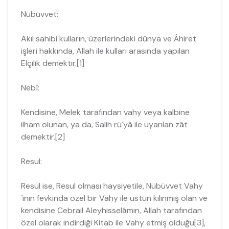
Nübüvvet:
Akıl sahibi kulların, üzerlerindeki dünya ve Âhiret
işleri hakkın­da, Allah ile kulları arasında yapılan
Elçilik demektir.[1]
Nebî:
Kendisine, Melek tarafından vahy veya kalbine
ilham olunan, ya da, Salih rü´yâ ile uyarılan zât
demektir.[2]
Resul:
Resul ise, Resul olması haysiyetile, Nübüvvet Vahy
´inin fevkında özel bir Vahy ile üstün kılınmış olan ve
kendisine Cebrail Aleyhisselâmın, Allah tarafın­dan
özel olarak indirdiği Kitab ile Vahy etmiş olduğu[3],