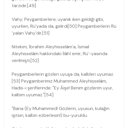
tarzıdır.[49]
Vahy; Peygamberlere, uyanık iken geldiği gibi,
uyurken, Rü´yada da, gelirdi[50] Peygamberlerin Rü
´yaları Vahy´dir.[51]
Nitekim, İbrahim Aleyhisselâm´a, İsmail
Aleyhisselâm hakkındaki İlâhî emir, Rü´-yasında
verilmişti.[52]
Peygamberlerin gözleri uyuşa da, kalbleri uyumaz.
[53] Peygamberimiz Muhammed Aleyhisselâm,
Hadis-i şeriflerinde: "Ey Âişe! Benim gözlerim uyur,
kalbim uyumaz."[54]
"Bana (Ey Muhammed! Gözlerin, uyusun, kulağın
işitsin, kalbin ezberlesin!) bu-yuruldu.