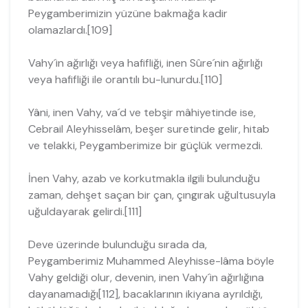
Peygamberimizin yüzüne bakmağa kadir
olamazlardı.[109]
Vahy´in ağırlığı veya hafifliği, inen Sûre´nin ağırlığı
veya hafifliği ile orantılı bu-lunurdu.[110]
Yâni, inen Vahy, va´d ve tebşir mâhiyetinde ise,
Cebrail Aleyhisselâm, beşer suretinde gelir, hitab
ve telakki, Peygamberimize bir güçlük vermezdi.
İnen Vahy, azab ve korkutmakla ilgili bulunduğu
zaman, dehşet saçan bir çan, çıngırak uğultusuyla
uğuldayarak gelirdi.[111]
Deve üzerinde bulunduğu sırada da,
Peygamberimiz Muhammed Aleyhisse-lâma böyle
Vahy geldiği olur, devenin, inen Vahy´in ağırlığına
dayanamadığı[112], bacaklarının ikiyana ayrıldığı,