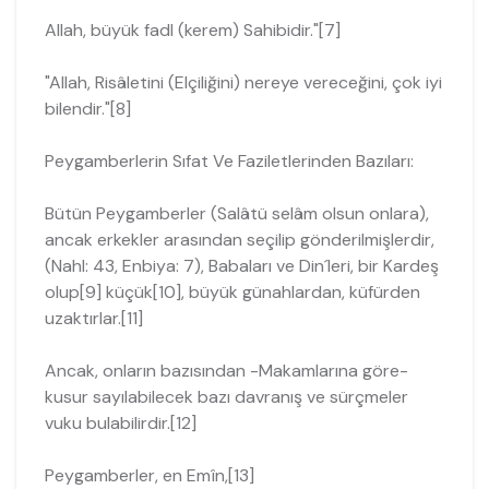
Allah, büyük fadl (kerem) Sahibidir."[7]
"Allah, Risâletini (Elçiliğini) nereye vereceğini, çok iyi
bilendir."[8]
Peygamberlerin Sıfat Ve Faziletlerinden Bazıları:
Bütün Peygamberler (Salâtü selâm olsun onlara),
ancak erkekler arasından se­çilip gönderilmişlerdir,
(Nahl: 43, Enbiya: 7), Babaları ve Din´leri, bir Kardeş
olup[9] küçük[10], büyük günahlardan, küfürden
uzaktırlar.[11]
Ancak, onların bazısından -Makamlarına göre-
kusur sayılabilecek bazı davra­nış ve sürçmeler
vuku bulabilirdir.[12]
Peygamberler, en Emîn,[13]