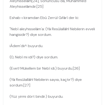
Aleyhisselâm[24], Sonuncusu da, Muhammed
Aleyhisselâmdır.[25]
Eshab-ı kiramdan Ebû Zerrül Gıfârî der ki:
"Nebî aleyhisselâm´a: (Yâ Resûlallâh! Nebilerin evveli
hangisidir?) diye sordum.
iÂdem´dii^ buyurdu.
(O, Nebî mi idi?) diye sordum.
(Evet! Mükellem bir Nebî idi.) buyurdu.[26]
(Yâ Resûlallâh! Nebilerin sayısı, kaçtır?) diye
sordum.[27]
(Yüz yirmi dört bindir.) buyurdu.