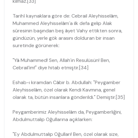
kılmaz.[33]
Tarihî kaynaklara göre de: Cebrail Aleyhisselâm,
Muhammed Aleyhisselâm´a ilk defa gelip Alak
sûresinin başından beş âyet Vahy ettikten sonra,
gündüzün, yerle gök arasını dolduran bir insan
suretinde görünerek:
"Yâ Muhammed! Sen, Allah´ın Resulüsün! Ben,
Cebrail´im!" diye hitab et­miştir.[34]
Eshab-ı kiramdan Câbir b. Abdullah: "Peygamber
Aleyhisselâm, özel olarak Kendi Kavmına, genel
olarak ta, bütün insanlara gönderildi." Demiştir.[35]
Peygamberimiz Aleyhisselâm da, Peygamberliğini,
Abdulmuttalip Oğullarına açıklarken:
"Ey Abdulmuttalip Oğulları! Ben, özel olarak size,