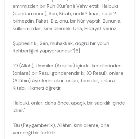
emrimizden bir Ruh (Kur´an)ı Vahy ettik. Halbuki
(bundan önce), Sen, Kitab, nedir? İman, nedir?
bilmezdin. Fakat, Biz, onu, bir Nûr yaptık. Bununla,
kullarımızdan, kimi dilersek, Ona, Hidâyet veririz.
Şüphesiz ki, Sen, muhakkak, doğru bir yolun
Rehberliğini yapıyorsundur"[6]
"O (Allah), Ümmîler (Araplar) içinde, kendilerinden
(onlara) bir Resul gönderen­dir ki, (O Resul), onlara
(Allâhın) âyetlerini okur. onları, temizler, onlara,
Kitabı, Hik­meti öğretir.
Halbuki, onlar, daha önce, apaçık bir sapıklık içinde
idiler."
"Bu (Peygamberlik), Allâhın, kimi dilerse, ona
vereceği bir fadi´dır.