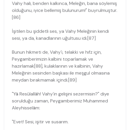
Vahy hali, benden kalkınca, Meleğin, bana söylemiş
olduğunu, iyice bellemiş bulu­nurum!" buyrulmuştur.
[86]
İşitilen bu şiddetli ses, ya Vahy Meleğinin kendi
sesi, ya da, kanadlarının uğul­tusu idi.[87]
Bunun hikmeti de, Vahy´i, telakki ve hıfz için,
Peygamberimizin kalbini topar­lamak ve
hazırlamak[88], kulaklarının ve kalbinin, Vahy
Meleğinin sesinden baş­kası ile meşgul olmasına
meydan bırakmamak içindi.[89]
"Yâ Resûlallâh! Vahy´in gelişini sezermisin?" diye
sorulduğu zaman, Peygamberimiz Muhammed
Aleyhisselâm:
"Evet! Sesi, işitir ve susarım.