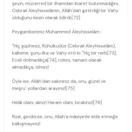
şeyin, mücerred bir ilhamdan ibaret bulunmadığını,
Cebrail Aleyhisselâmın, Allâh´dan getirdiği bir Vahy
olduğunu kesin olarak bilirdi.[72]
Peygamberimiz Muhammed Aleyhisselâm :
"Hiç şüphesiz, Rûhulkudüs (Cebrail Aleyhisselâm),
kalbime, şunu ilka ve Vahy etti ki: "Hiç bir nefs[73],
Eceli dolmadıkça[74], rızkını, tamam olarak
almadıkça, ölmez!
Öyle ise, Allâh´dan sakınınız da, onu, güzel ve
meşru´ yollardan arayınız![75]
Helâl olanı, alınız! Haram olanı, bırakınız![76]
Rızık, gecikirse, onu, Allah´a mâsiyetle elde etmeğe
kalkışmayınız!