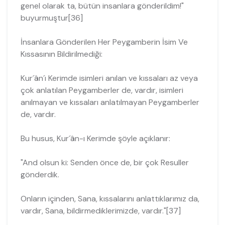
genel olarak ta, bütün insanlara gönderildim!"
buyurmuştur[36]
İnsanlara Gönderilen Her Peygamberin İsim Ve
Kıssasının Bildirilmediği:
Kur´ân´ı Kerimde isimleri anılan ve kıssaları az veya
çok anlatılan Peygamberler de, vardır, isimle­ri
anılmayan ve kıssaları anlatılmayan Peygamberler
de, vardır.
Bu husus, Kur´ân-ı Kerimde şöyle açıklanır:
"And olsun ki: Senden önce de, bir çok Resuller
gönderdik.
Onların içinden, Sana, kıssalarını anlattıklarımız da,
vardır, Sana, bildirmediklerimizde, vardır."[37]