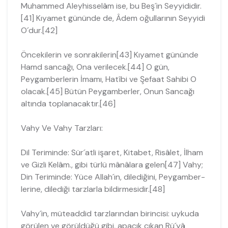
Muhammed Aleyhisselâm ise, bu Beş´in Seyyididir.
[41] Kıyamet gününde de, Âdem oğullarının Seyyidi
O´dur.[42]
Öncekilerin ve sonrakilerin[43] Kıyamet gününde
Hamd sancağı, Ona verilecek.[44] O gün,
Peygamberlerin İmamı, Hatîbi ve Şefaat Sahibi O
olacak.[45] Bütün Peygamberler, Onun Sancağı
altında toplanacaktır.[46]
Vahy Ve Vahy Tarzları:
Dil Teriminde: Sür´atli işaret, Kitabet, Risâlet, İlham
ve Gizli Kelâm., gibi tür­lü mânâlara gelen[47] Vahy;
Din Teriminde: Yüce Allah´ın, dilediğini, Peygamber­
lerine, dilediği tarzlarla bildirmesidir.[48]
Vahy´in, müteaddid tarzlarından birincisi: uykuda
görülen ve görüldüğü gibi, apaçık çıkan Rü´yâ