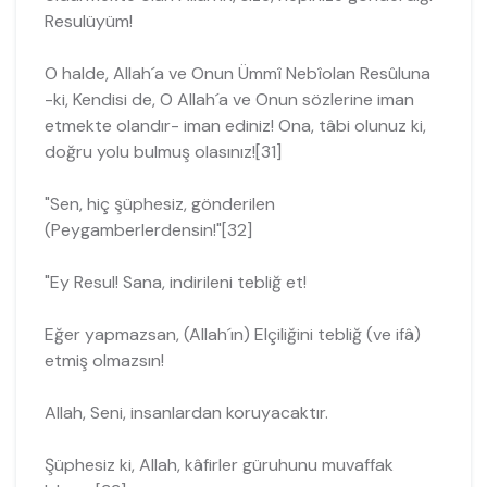
Resulüyüm!
O halde, Allah´a ve Onun Ümmî Nebîolan Resûluna
-ki, Kendisi de, O Allah´a ve Onun sözlerine iman
etmekte olandır- iman ediniz! Ona, tâbi olunuz ki,
doğru yolu bulmuş olasınız![31]
"Sen, hiç şüphesiz, gönderilen
(Peygamberlerdensin!"[32]
"Ey Resul! Sana, indirileni tebliğ et!
Eğer yapmazsan, (Allah´ın) Elçiliğini tebliğ (ve ifâ)
etmiş olmazsın!
Allah, Seni, insanlardan koruyacaktır.
Şüphesiz ki, Allah, kâfirler güruhunu muvaffak