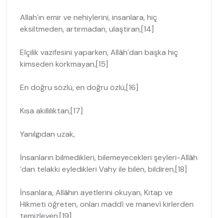
Allah´ın emir ve nehiylerini, insanlara, hiç
eksiltmeden, artırmadan, ulaştıran,[14]
Elçilik vazifesini yaparken, Allâh´dan başka hiç
kimseden korkmayan,[15]
En doğru sözlü, en doğru özlü,[16]
Kısa akıllılıktan,[17]
Yanılgıdan uzak,
İnsanların bilmedikleri, bilemeyecekleri şeyleri-Allâh
´dan telakki eyledikleri Vahy ile bilen, bildiren,[18]
İnsanlara, Allâhın ayetlerini okuyan, Kitap ve
Hikmeti öğreten, onları maddî ve manevî kirlerden
temizleyen,[19]