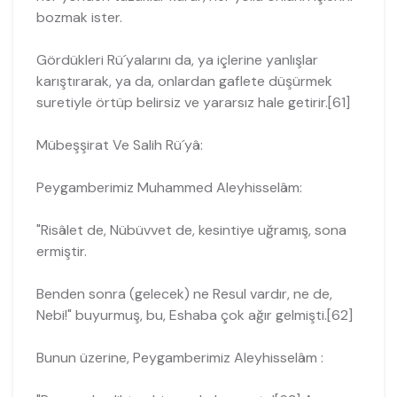
bozmak ister.
Gördükleri Rü´yalarını da, ya içlerine yanlışlar
karıştırarak, ya da, onlardan gaf­lete düşürmek
suretiyle örtüp belirsiz ve yararsız hale getirir.[61]
Mübeşşirat Ve Salih Rü´yâ:
Peygamberimiz Muhammed Aleyhisselâm:
"Risâlet de, Nübüvvet de, kesintiye uğramış, sona
ermiştir.
Benden sonra (gelecek) ne Resul vardır, ne de,
Nebi!" buyurmuş, bu, Eshaba çok ağır gelmişti.[62]
Bunun üzerine, Peygamberimiz Aleyhisselâm :