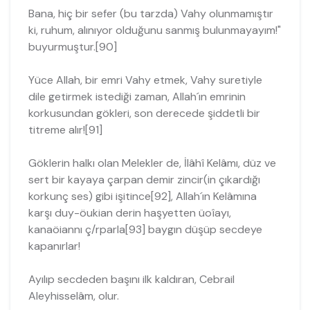
Bana, hiç bir sefer (bu tarzda) Vahy olunmamıştır
ki, ruhum, alınıyor olduğunu san­mış bulunmayayım!"
buyurmuştur.[90]
Yüce Allah, bir emri Vahy etmek, Vahy suretiyle
dile getirmek istediği zaman, Allah´ın emrinin
korkusundan gökleri, son derecede şiddetli bir
titreme alır![91]
Göklerin halkı olan Melekler de, İlâhî Kelâmı, düz ve
sert bir kayaya çarpan demir zincir(in çıkardığı
korkunç ses) gibi işitince[92], Allah´ın Kelâmına
karşı duy-öukian derin haşyetten üoîayı,
kanaöiannı ç/rparla[93] baygın düşüp secdeye
ka­panırlar!
Ayılıp secdeden başını ilk kaldıran, Cebrail
Aleyhisselâm, olur.