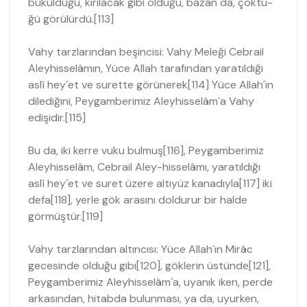
büküldüğü, kırılacak gibi olduğu, bazan da, çöktü­
ğü görülürdü.[113]
Vahy tarzlarından beşincisi: Vahy Meleği Cebrail
Aleyhisselâmın, Yüce Al­lah tarafından yaratıldığı
aslî hey´et ve surette görünerek[114] Yüce Allah´ın
dile­diğini, Peygamberimiz Aleyhisselâm´a Vahy
edişidir.[115]
Bu da, iki kerre vuku bulmuş[116], Peygamberimiz
Aleyhisselâm, Cebrail Aley-hisselâmı, yaratıldığı
aslî hey´et ve suret üzere altıyüz kanadıyla[117] iki
defa[118], yerle gök arasını doldurur bir halde
görmüştür.[119]
Vahy tarzlarından altıncısı: Yüce Allah´ın Mirâc
gecesinde olduğu gibi[120], göklerin üstünde[121],
Peygamberimiz Aleyhisselâm´a, uyanık iken, perde
arka­sından, hitabda bulunması, ya da, uyurken,