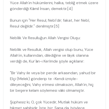
Yüce Allah´ın hükümleri­ni, halka, tebliğ etmek üzere
gönderdiği Kâmil İnsan, demektir.[4]
Bunun için "Her Resul, Nebî´dir; fakat, her Nebî,
Resul değildir." denilmiştir.[5]
Nebîlik Ve Resulluğun Allah Vergisi Oluşu:
Nebîlık ve Resulluk, Allah vergisi olup bunu, Yüce
Allah´ın, kullarından, diledi­ğine ve lâyık olanına
verdiği de, Kur´ân-ı Kerîmde şöyle açıklanır:
"Bir Vahy ile veya bir perde arkasından, yahud bir
Elçi (Melek) gönderip te -Kendi izniyle-
dileyeceğini, Vahy etmesi olmaksızın, Allah´ın, hiç
bir beşere kelam söylemesi vâki olmamıştır.
Şüphesiz ki, O, çok Yücedir, Mutlak hüküm ve
hikmet sahibidir. İşte, biz, Sana da, böylece,