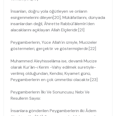
İnsanları, doğru yola öğütleyen ve onların
esirgenmelerini dileyen[20], Mükâfatlarını, dünyada
insanlardan değil, Âhirette Rabbül´âlemîn´den
alacaklarını açıklayan Allah Elçileridir.[21]
Peygamberlerin, Yüce Allah´ın izniyle, Mucizeler
göstermeleri, gerçektir ve gös­termişlerdir.[22]
Muhammed Aleyhisselâma ise, devamlı Mucize
olarak Kur´ân-ı Kerim -Vahy edil­mek suretiyle-
verilmiş olduğundan, Kendisi, Kıyamet günü,
Peygamberlerin en çok ümmetlisi olacaktır.[23]
Peygamberlerin İlki Ve Sonuncusu; Nebi Ve
Resullerin Sayısı:
İnsanlara gönderilen Peygamberlerin ilki Âdem