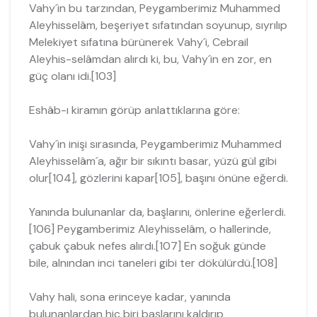
Vahy´in bu tarzından, Peygamberimiz Muhammed
Aleyhisselâm, beşeriyet sı­fatından soyunup, sıyrılıp
Melekiyet sıfatına bürünerek Vahy´i, Cebrail
Aleyhis-selâmdan alırdı ki, bu, Vahy´in en zor, en
güç olanı idi.[103]
Eshâb-ı kiramın görüp anlattıklarına göre:
Vahy´in inişi sırasında, Peygamberimiz Muhammed
Aleyhisselâm´a, ağır bir sıkıntı basar, yüzü gül gibi
olur[104], gözlerini kapar[105], başını önüne eğerdi.
Yanında bulunanlar da, başlarını, önlerine eğerlerdi.
[106] Peygamberimiz Aleyhisselâm, o hallerinde,
çabuk çabuk nefes alırdı.[107] En soğuk günde
bile, alnından inci taneleri gibi ter dökülürdü.[108]
Vahy hali, sona erinceye kadar, yanında
bulunanlardan hiç biri başlarını kaldı­rıp