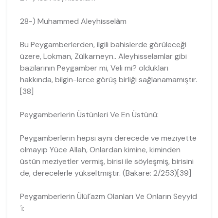
28-) Muhammed Aleyhisselâm
Bu Peygamberlerden, ilgili bahislerde görüleceği
üzere, Lokman, Zülkarneyn.. Aleyhisselamlar gibi
bazılarının Peygamber mi, Veli mi? oldukları
hakkında, bilgin-lerce görüş birliği sağlanamamıştır.
[38]
Peygamberlerin Üstünleri Ve En Üstünü:
Peygamberlerin hepsi aynı derecede ve meziyette
olmayıp Yüce Allah, Onlar­dan kimine, kiminden
üstün meziyetler vermiş, birisi ile söyleşmiş, birisini
de, dere­celerle yükseltmiştir. (Bakare: 2/253)[39]
Peygamberlerin Ülül´azm Olanları Ve Onların Seyyid
´i: