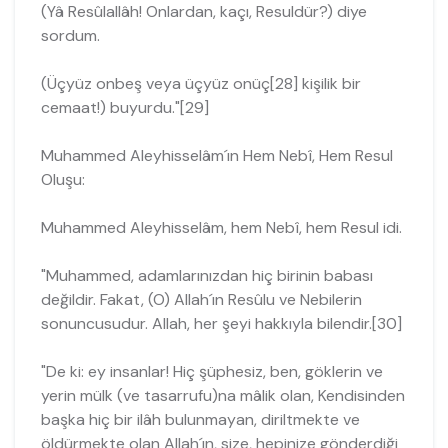
(Yâ Resûlallâh! Onlardan, kaçı, Resuldür?) diye
sordum.
(Üçyüz onbeş veya üçyüz onüç[28] kişilik bir
cemaat!) buyurdu."[29]
Muhammed Aleyhisselâm´ın Hem Nebî, Hem Resul
Oluşu:
Muhammed Aleyhisselâm, hem Nebî, hem Resul idi.
"Muhammed, adamlarınızdan hiç birinin babası
değildir. Fakat, (O) Allah´ın Resûlu ve Nebilerin
sonuncusudur. Allah, her şeyi hakkıyla bilendir.[30]
"De ki: ey insanlar! Hiç şüphesiz, ben, göklerin ve
yerin mülk (ve tasarrufu)na mâlik olan, Kendisinden
başka hiç bir ilâh bulunmayan, diriltmekte ve
öldürmekte olan Allah´ın, size, hepinize gönderdiği