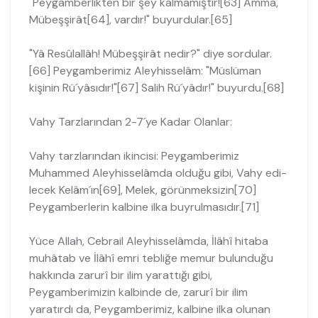
"Peygamberlikten bir şey kalmamıştır![63] Amma,
Mübeşşirât[64], vardır!" buyurdular.[65]
"Yâ Resûlallâh! Mübeşşirât nedir?" diye sordular.
[66] Peygamberimiz Aleyhisselâm: "Müslüman
kişinin Rü´yâsıdır!"[67] Salih Rü´yâdır!" buyurdu.[68]
Vahy Tarzlarından 2-7´ye Kadar Olanlar:
Vahy tarzlarından ikincisi: Peygamberimiz
Muhammed Aleyhisselâmda olduğu gibi, Vahy edi­
lecek Kelâm´ın[69], Melek, görünmeksizin[70]
Peygamberlerin kalbine ilka buyrulmasıdır.[71]
Yüce Allah, Cebrail Aleyhisselâmda, İlâhî hitaba
muhâtab ve İlâhî emri tebliğe memur bulunduğu
hakkında zarurî bir ilim yarattığı gibi,
Peygamberimizin kal­binde de, zarurî bir ilim
yaratırdı da, Peygamberimiz, kalbine ilka olunan