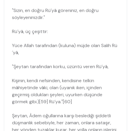
"Sizin, en doğru Rü´yâ göreniniz, en doğru
söyleyeninizdir."
Rü´yâ, üç çeşittir:
Yüce Allah tarafından (kuluna) müjde olan Salih Rü
´yâ,
"Şeytan tarafından korku, üzüntü veren Rü´yâ,
Kişinin, kendi nefsinden, kendisine telkin
mâhiyetinde vâki, olan (uyanık iken, içinden
geçirmiş oldukları şeyleri, uyurken düşünde
görmek gibi.)[59] Rü´ya."[60]
Şeytan, Âdem oğullarına karşı beslediği şiddetli
düşmanlık sebebiyle, her za­man, onlara sataşır,
her yönden tuzaklar kurar, her yolla onların işlerini