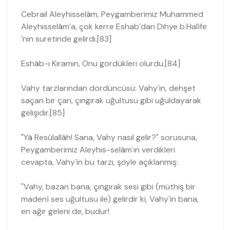
Cebrail Aleyhisselâm, Peygamberimiz Muhammed
Aleyhisselâm´a, çok kerre Eshab´dan Dıhye b.Halîfe
´nin suretinde gelirdi.[83]
Eshâb-ı Kiramın, Onu gördükleri olurdu.[84]
Vahy tarzlarından dördüncüsü: Vahy´in, dehşet
saçan bir çan, çıngırak uğul­tusu gibi uğuldayarak
gelişidir.[85]
"Yâ Resûlallâh! Sana, Vahy nasıl gelir?" sorusuna,
Peygamberimiz Aleyhis-selâm´ın verdikleri
cevapta, Vahy´in bu tarzı, şöyle açıklanmış:
"Vahy, bazan bana, çıngırak sesi gibi (müthiş bir
madenî ses uğultusu ile) gelirdir ki, Vahy´in bana,
en ağır geleni de, budur!