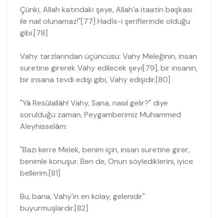
Çünki, Allah katındaki şeye, Allah´a itaatin başkası
ile nail olunamaz!"[77] Hadîs-i şeriflerinde olduğu
gibi.[78]
Vahy tarzlarından üçüncüsü: Vahy Meleğinin, insan
suretine girerek Vahy edilecek şeyi[79], bir insanın,
bir insana tevdi edişi gibi, Vahy edişidir.[80]
"Yâ Resûlallâh! Vahy, Sana, nasıl gelir?" diye
sorulduğu zaman, Peygambe­rimiz Muhammed
Aleyhisselâm:
"Bazı kerre Melek, benim için, insan suretine girer,
benimle konuşur. Ben de, Onun söylediklerini, iyice
bellerim.[81]
Bu, bana, Vahy´in en kolay, gelenidir"
buyurmuşlardır.[82]