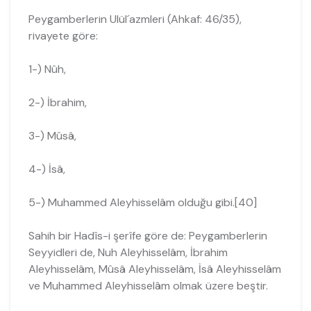
Peygamberlerin Ulül´azmleri (Ahkaf: 46/35),
rivayete göre:
1-) Nûh,
2-) İbrahim,
3-) Mûsâ,
4-) İsâ,
5-) Muhammed Aleyhisselâm olduğu gibi.[40]
Sahih bir Hadîs-i şerîfe göre de: Peygamberlerin
Seyyidleri de, Nuh Aleyhisse­lâm, İbrahim
Aleyhisselâm, Mûsâ Aleyhisselâm, İsâ Aleyhisselâm
ve Muhammed Aleyhisselâm olmak üzere beştir.