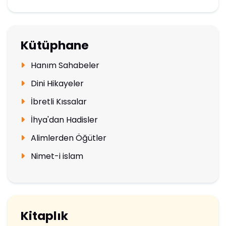
Kütüphane
Hanım Sahabeler
Dini Hikayeler
İbretli Kıssalar
İhya'dan Hadisler
Alimlerden Öğütler
Nimet-i islam
Kitaplık