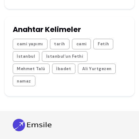
Anahtar Kelimeler
cami yapımı
tarih
cami
Fetih
İstanbul
İstanbul’un Fethi
Mehmet Talü
İbadet
Ali Yurtgezen
namaz