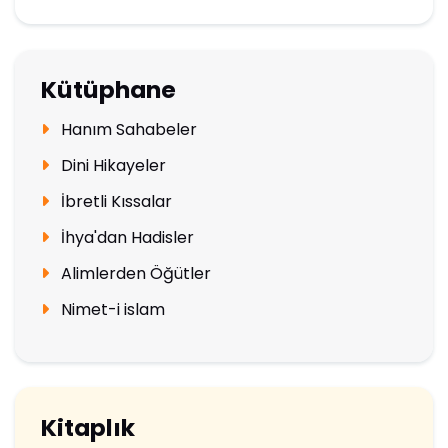
Kütüphane
Hanım Sahabeler
Dini Hikayeler
İbretli Kıssalar
İhya'dan Hadisler
Alimlerden Öğütler
Nimet-i islam
Kitaplık