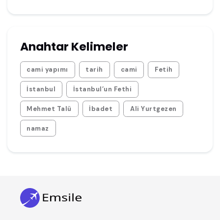
Anahtar Kelimeler
cami yapımı
tarih
cami
Fetih
İstanbul
İstanbul’un Fethi
Mehmet Talü
İbadet
Ali Yurtgezen
namaz