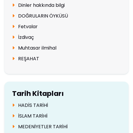
Dinler hakkında bilgi
DOĞRULARIN ÖYKÜSÜ
Fetvalar
İzdivaç
Muhtasar ilmihal
REŞAHAT
Tarih Kitapları
HADİS TARİHİ
İSLAM TARİHİ
MEDENİYETLER TARİHİ