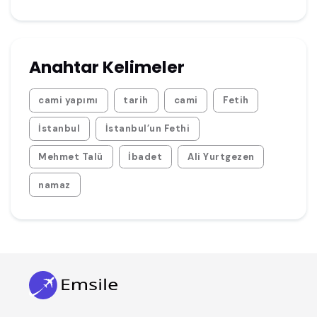
Anahtar Kelimeler
cami yapımı
tarih
cami
Fetih
İstanbul
İstanbul’un Fethi
Mehmet Talü
İbadet
Ali Yurtgezen
namaz