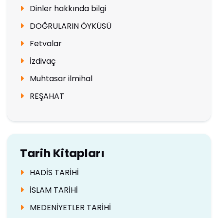
Dinler hakkında bilgi
DOĞRULARIN ÖYKÜSÜ
Fetvalar
İzdivaç
Muhtasar ilmihal
REŞAHAT
Tarih Kitapları
HADİS TARİHİ
İSLAM TARİHİ
MEDENİYETLER TARİHİ