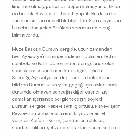
lime lime olmuş, görsel bir değeri kalmayan artıkları
da bulduk. Böylece bir tespiti yaptık. Bu da kültür
tarihi açısından önemli bir bilgi oldu. Suru alayından
İstanbul'dan gelen örtülerin sonunun ne olduğu
bilinmiyordu.''
Müze Başkanı Dursun, sergide, uzun zamandan
beri Ayasofya'nın minberinde asılı bulunan, fethin
sembolü ve Fatih döneminden beri gelenek olan
sancak konusunun merak edildiğini belirtti.
Sancağı, Ayasofya'nın depolarında bulduklarını
bildiren Dursun, uzun yıllar geçtiği için asılabilecek
durumda olmayan sancağın diğer eserler gibi
camekan içerisinde sergileneceğini söyledi.
Dursun, sergide, Kabe-i şerif iç örtüsü, Kisve-i şerif,
Ravza-i mutahhara örtüleri, 16. yüzyıla ait el
yazması Kur'an-ı Kerim, şamdanlar, rahleler,
sanduka kılıfları, şehzade kaftanları, hanım sultan