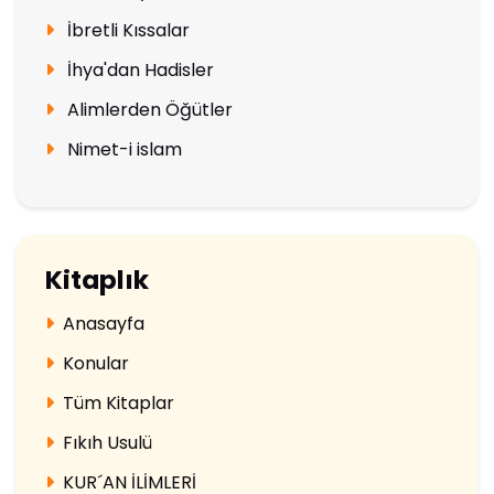
İbretli Kıssalar
İhya'dan Hadisler
Alimlerden Öğütler
Nimet-i islam
Kitaplık
Anasayfa
Konular
Tüm Kitaplar
Fıkıh Usulü
KUR´AN İLİMLERİ