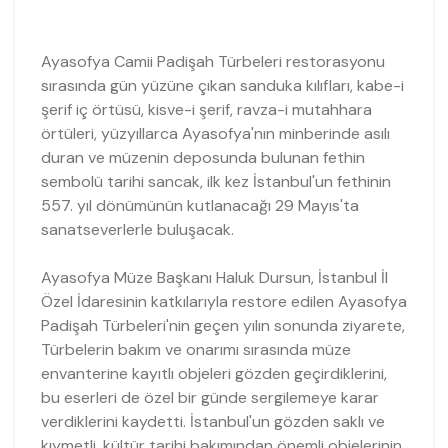
Ayasofya Camii Padişah Türbeleri restorasyonu
sırasında gün yüzüne çıkan sanduka kılıfları, kabe-i
şerif iç örtüsü, kisve-i şerif, ravza-i mutahhara
örtüleri, yüzyıllarca Ayasofya'nın minberinde asılı
duran ve müzenin deposunda bulunan fethin
sembolü tarihi sancak, ilk kez İstanbul'un fethinin
557. yıl dönümünün kutlanacağı 29 Mayıs'ta
sanatseverlerle buluşacak.
Ayasofya Müze Başkanı Haluk Dursun, İstanbul İl
Özel İdaresinin katkılarıyla restore edilen Ayasofya
Padişah Türbeleri'nin geçen yılın sonunda ziyarete,
Türbelerin bakım ve onarımı sırasında müze
envanterine kayıtlı objeleri gözden geçirdiklerini,
bu eserleri de özel bir günde sergilemeye karar
verdiklerini kaydetti. İstanbul'un gözden saklı ve
kıymetli, kültür tarihi bakımından önemli objelerinin